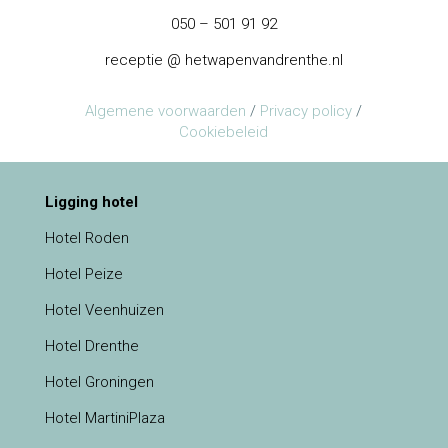
050 – 501 91 92
receptie @ hetwapenvandrenthe.nl
Algemene voorwaarden
/
Privacy policy
/
Cookiebeleid
Ligging hotel
Hotel Roden
Hotel Peize
Hotel Veenhuizen
Hotel Drenthe
Hotel Groningen
Hotel MartiniPlaza