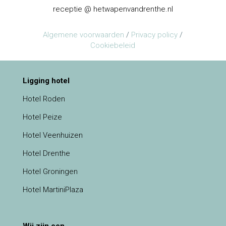
receptie @ hetwapenvandrenthe.nl
Algemene voorwaarden
/
Privacy policy
/
Cookiebeleid
Ligging hotel
Hotel Roden
Hotel Peize
Hotel Veenhuizen
Hotel Drenthe
Hotel Groningen
Hotel MartiniPlaza