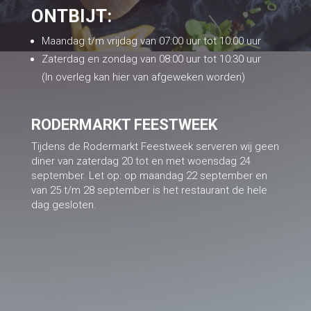
ONTBIJT:
Maandag t/m vrijdag van 07:00 uur tot 10:00 uur
Zaterdag en zondag van 08:00 uur tot 10:30 uur
(In overleg kan hier van afgeweken worden)
RODERMARKT FEESTWEEK
Tijdens de Rodermarkt Feestweek serveren wij geen
diner van zaterdag 20 tot en met woensdag 24
september. Let op: op maandag 22 september en
van 25 t/m 28 september is het restaurant de hele
dag gesloten.