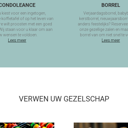
CONDOLEANCE
BORREL
u kiest voor een ingetogen,
Verjaardagsborrel, babyb
e koffietafel of op het leven van
kerstborrel, nieuwjaarsborre
re wilt proosten met een goed
anders feestelijks? Reservee
 Wij staan voor u klaar om aan
onze gezellige zalen en maa
w wensen te voldoen.
borrel van om niet snel te v
Lees meer
Lees meer
VERWEN UW GEZELSCHAP