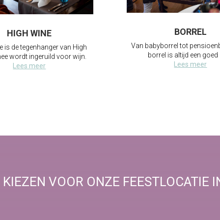
BORREL
HIGH WINE
Van babyborrel tot pensioenb
e is de tegenhanger van High
borrel is altijd een goed 
hee wordt ingeruild voor wijn.
Lees meer
Lees meer
KIEZEN VOOR ONZE FEESTLOCATIE I