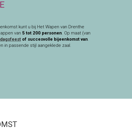
E
jeenkomst kunt u bij Het Wapen van Drenthe
chappen van
5 tot 200 personen
. Op maat (van
rdagsfeest
of succesvolle bijeenkomst van
.
 in passende stijl aangeklede zaal.
OMST