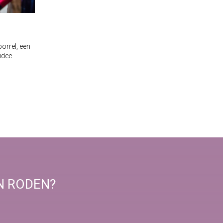
orrel, een
idee.
N RODEN?