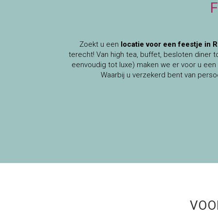
Zoekt u een
locatie voor een feestje in 
terecht! Van high tea, buffet, besloten diner 
eenvoudig tot luxe) maken we er voor u een
Waarbij u verzekerd bent van perso
VOO