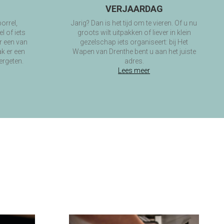
VERJAARDAG
orrel,
Jarig? Dan is het tijd om te vieren. Of u nu
l of iets
groots wilt uitpakken of liever in klein
r een van
gezelschap iets organiseert: bij Het
k er een
Wapen van Drenthe bent u aan het juiste
ergeten.
adres.
Lees meer