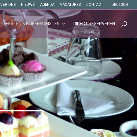
VER ONS
NIEUWS
AGENDA
VACATURES
CONTACT
> DEUTSCH
FEESTEN & BIJEENKOMSTEN
DIRECT RESERVEREN