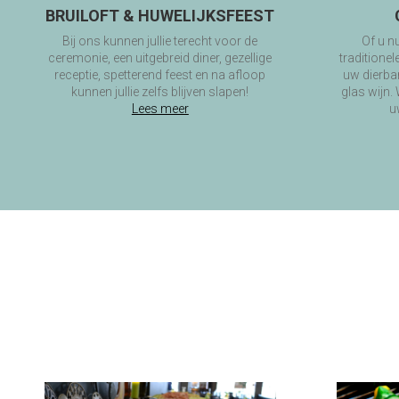
BRUILOFT & HUWELIJKSFEEST
Bij ons kunnen jullie terecht voor de
Of u n
ceremonie, een uitgebreid diner, gezellige
traditionel
receptie, spetterend feest en na afloop
uw dierba
kunnen jullie zelfs blijven slapen!
glas wijn.
Lees meer
u