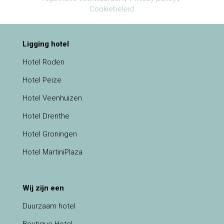
Cookiebeleid
Ligging hotel
Hotel Roden
Hotel Peize
Hotel Veenhuizen
Hotel Drenthe
Hotel Groningen
Hotel MartiniPlaza
Wij zijn een
Duurzaam hotel
Boutique Hotel