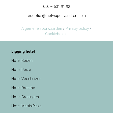
050 – 501 91 92
receptie @ hetwapenvandrenthe.nl
Algemene voorwaarden
/
Privacy policy
/
Cookiebeleid
Ligging hotel
Hotel Roden
Hotel Peize
Hotel Veenhuizen
Hotel Drenthe
Hotel Groningen
Hotel MartiniPlaza