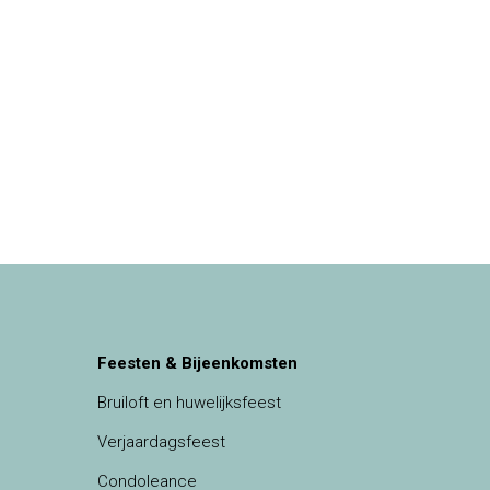
Feesten & Bijeenkomsten
Bruiloft en huwelijksfeest
Verjaardagsfeest
Condoleance