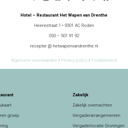
Hotel – Restaurant Het Wapen van Drenthe
Heerestraat 1 • 9301 AC Roden
050 – 501 91 92
receptie @ hetwapenvandrenthe.nl
Algemene voorwaarden
/
Privacy policy
/
Cookiebeleid
taurant
Zakelijk
ukaart
Zakelijk overnachten
ren groep
Vergaderarrangementen
ring
Vergaderlocatie Groningen