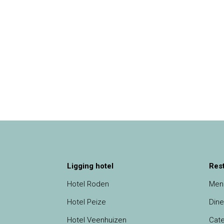
Ligging hotel
Res
Hotel Roden
Men
Hotel Peize
Dine
Hotel Veenhuizen
Cate