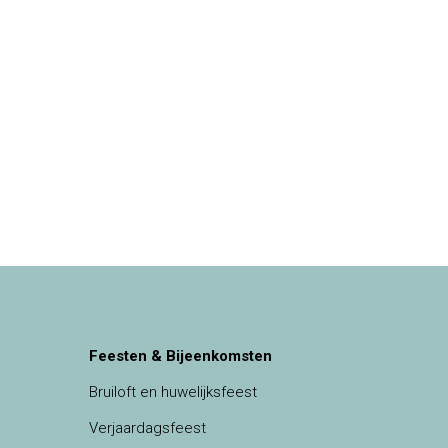
Feesten & Bijeenkomsten
Bruiloft en huwelijksfeest
Verjaardagsfeest