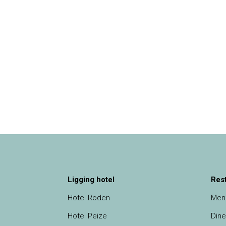
Ligging hotel
Res
Hotel Roden
Men
Hotel Peize
Dine