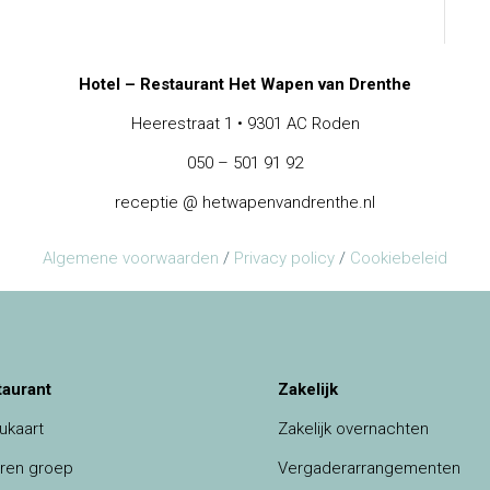
Hotel – Restaurant Het Wapen van Drenthe
Heerestraat 1 • 9301 AC Roden
050 – 501 91 92
receptie @ hetwapenvandrenthe.nl
Algemene voorwaarden
/
Privacy policy
/
Cookiebeleid
taurant
Zakelijk
ukaart
Zakelijk overnachten
ren groep
Vergaderarrangementen