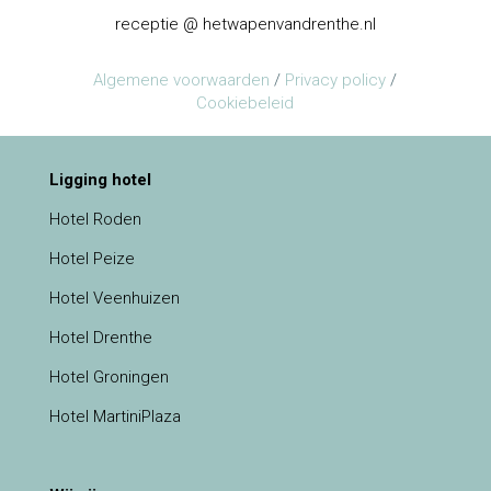
receptie @ hetwapenvandrenthe.nl
Algemene voorwaarden
/
Privacy policy
/
Cookiebeleid
Ligging hotel
Hotel Roden
Hotel Peize
Hotel Veenhuizen
Hotel Drenthe
Hotel Groningen
Hotel MartiniPlaza